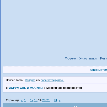
Форум
Участники
Рег
Активные те
Привет, Гость!
Войдите
или
зарегистрируйтесь
.
»
ФОРУМ СПБ И МОСКВЫ
»
Москвичам посвящается
Страница:
«
1
…
17
18
19
20
21
…
81
»