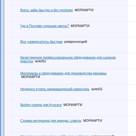
Взять займ быстро и без проблем
МОРИАРТИ
Где в Полтаве хорошие цветы?
МОРИАРТИ
Все университеты Австрии
potapovsergei0
Качественное профессиональное оборудование для салонов
красоты
axied11
Материалы и оборудование для производства рекламы
МОРИАРТИ
Недорого купить парикмахерский инвентарь
axied11
Выбор тонера для Kyocera
МОРИАРТИ
Съемка интерьера для аренды: советы
МОРИАРТИ