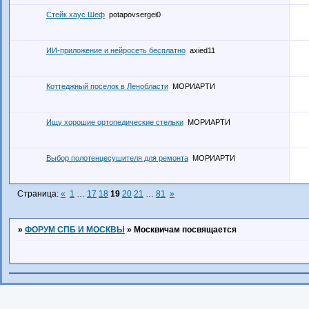
Стейк хаус Шеф
potapovsergei0
ИИ-приложение и нейросеть бесплатно
axied11
Коттеджный поселок в Ленобласти
МОРИАРТИ
Ищу хорошие ортопедические стельки
МОРИАРТИ
Выбор полотенцесушителя для ремонта
МОРИАРТИ
Страница:
«
1
…
17
18
19
20
21
…
81
»
»
ФОРУМ СПБ И МОСКВЫ
»
Москвичам посвящается