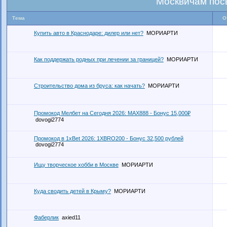
Москвичам пос
Тема
О
Купить авто в Краснодаре: дилер или нет?
МОРИАРТИ
Как поддержать родных при лечении за границей?
МОРИАРТИ
Строительство дома из бруса: как начать?
МОРИАРТИ
Промокод Мелбет на Сегодня 2026: MAX888 - Бонус 15,000₽
dovogi2774
Промокод в 1xBet 2026: 1XBRO200 - Бонус 32,500 рублей
dovogi2774
Ищу творческое хобби в Москве
МОРИАРТИ
Куда сводить детей в Крыму?
МОРИАРТИ
Фаберлик
axied11