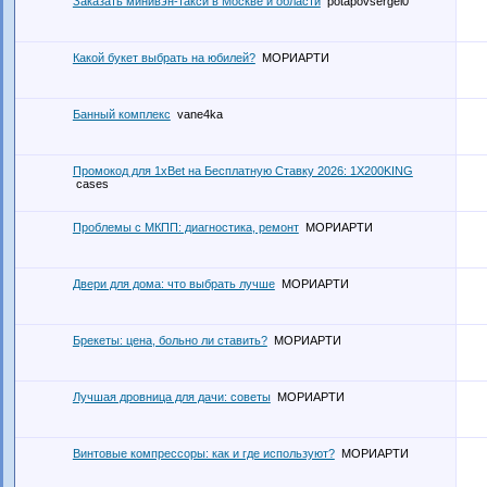
Заказать минивэн-такси в Москве и области
potapovsergei0
Какой букет выбрать на юбилей?
МОРИАРТИ
Банный комплекс
vane4ka
Промокод для 1xBet на Бесплатную Ставку 2026: 1X200KING
cases
Проблемы с МКПП: диагностика, ремонт
МОРИАРТИ
Двери для дома: что выбрать лучше
МОРИАРТИ
Брекеты: цена, больно ли ставить?
МОРИАРТИ
Лучшая дровница для дачи: советы
МОРИАРТИ
Винтовые компрессоры: как и где используют?
МОРИАРТИ