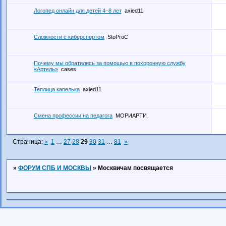
Логопед онлайн для детей 4–8 лет
axied11
Сложности с киберспортом
StoProC
Почему мы обратились за помощью в похоронную службу
«Артель»
cases
Теплица капелька
axied11
Смена профессии на педагога
МОРИАРТИ
Страница:
«
1
…
27
28
29
30
31
…
81
»
»
ФОРУМ СПБ И МОСКВЫ
»
Москвичам посвящается