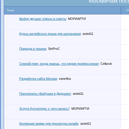
Москвичам пос
Тема
О
Выбор двушки: плюсы и советы
МОРИАРТИ
Курсы английского языка для школьников
axied11
Природа и тишина
StoProC
Спокойствие, когда знаешь, что рядом профессионал
Cellaruk
Разработка сайта Москва
vane4ka
Пансионаты «Бабушки и Дедушки»
axied11
Услуги бухгалтера: с чего начать?
МОРИАРТИ
Коллекция аниме для просмотра онлайн
axied11