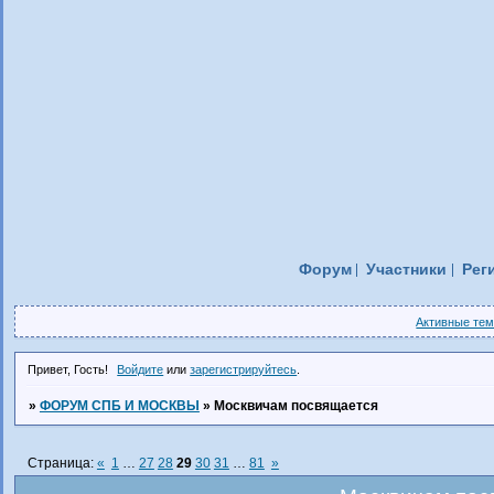
Форум
Участники
Рег
Активные те
Привет, Гость!
Войдите
или
зарегистрируйтесь
.
»
ФОРУМ СПБ И МОСКВЫ
»
Москвичам посвящается
Страница:
«
1
…
27
28
29
30
31
…
81
»