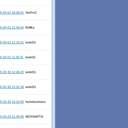
5-04-01 18:08:52
StoProC
5-04-01 12:49:44
Kirillka
5-04-01 12:19:31
axied11
5-04-01 11:20:31
axied11
5-03-30 12:48:23
axied11
5-03-30 12:22:38
axied11
5-03-30 10:24:59
homebusiness
5-03-29 21:39:48
МОРИАРТИ