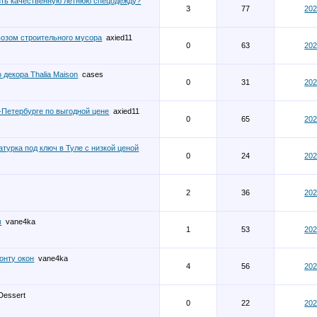
ить качественную летнюю спецодежду?
3
77
202
возом строительного мусора
axied11
0
63
202
 декора Thalia Maison
cases
0
31
202
-Петербурге по выгодной цене
axied11
0
65
202
турка под ключ в Туле с низкой ценой
0
24
202
2
36
202
м
vane4ka
1
53
202
онту окон
vane4ka
4
56
202
Dessert
0
22
202