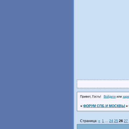
Привет, Гость!
Войдите
или
зар
»
ФОРУМ СПБ И МОСКВЫ
»
Страница:
«
1
…
24
25
26
27