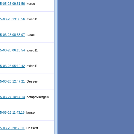
5-05-26 09:51:56
korso
5-03-28 13:35:56
axied11
5-03-28 08:53:07
cases
5-03-28 06:13:54
axied11
5-03-28 05:12:42
axied11
5-03-28 12:47:21
Dessert
5-03-27 10:14:14
potapovsergei0
5-05-26 11:43:18
korso
5-03-26 20:56:11
Dessert