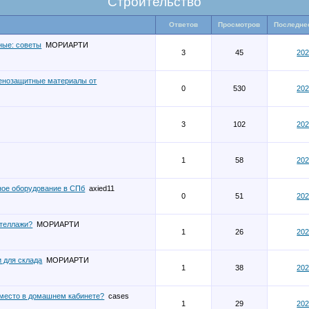
Строительство
Ответов
Просмотров
Последне
ные: советы
МОРИАРТИ
3
45
202
генозащитные материалы от
0
530
202
3
102
202
1
58
202
ное оборудование в СПб
axied11
0
51
202
стеллажи?
МОРИАРТИ
1
26
202
 для склада
МОРИАРТИ
1
38
202
 место в домашнем кабинете?
cases
1
29
202