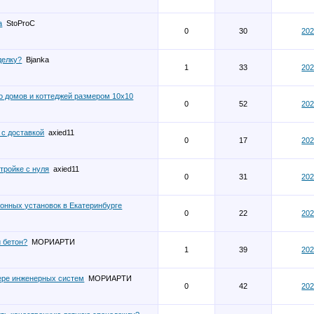
а
StoProC
0
30
202
делку?
Bjanka
1
33
202
о домов и коттеджей размером 10х10
0
52
202
 с доставкой
axied11
0
17
202
тройке с нуля
axied11
0
31
202
онных установок в Екатеринбурге
0
22
202
й бетон?
МОРИАРТИ
1
39
202
ере инженерных систем
МОРИАРТИ
0
42
202