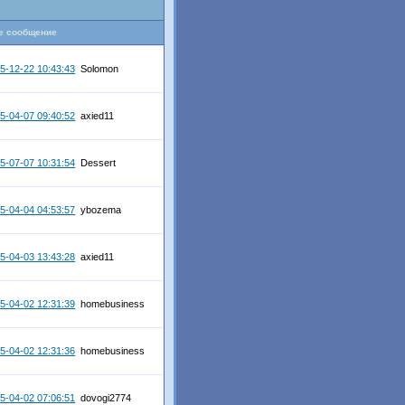
е сообщение
5-12-22 10:43:43
Solomon
5-04-07 09:40:52
axied11
5-07-07 10:31:54
Dessert
5-04-04 04:53:57
ybozema
5-04-03 13:43:28
axied11
5-04-02 12:31:39
homebusiness
5-04-02 12:31:36
homebusiness
5-04-02 07:06:51
dovogi2774