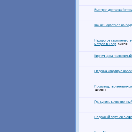
Быстрая доставка бетон
Как не нарваться на под
Недорогое строительств
метров в Твер
axied11
Кирпич цена полнотелый
Отделка квартир в новос
Производство вентиляци
axied11
Где купить качественны
Надежный партнер в сф