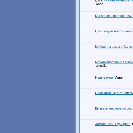
Где в Москве можно куп
Хаос
Как решить вопрос с вы
Про студию текстильного
Мебель на заказ в Санкт
Механизированная штука
axied11
Новые окна
Vame
Силикагель купить опто
Вызвать мастера по рем
Замена окон Одинцово