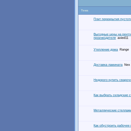
Тема
Плит перекрытия пустот
Выгодные цены на рент
производителя
axied11
Утепление дома
Range
Доставка ламината
Nex
Недорого купить свароч
Как выбрать складские 
Металлические стеллажи
Как обустроить рабочее