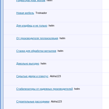
Радиаторы Rifar Monolit
helm
Новая мебель
Treinador
Для кладбищ и не только
helm
От производителя теплоизоляция
helm
Станки для обработки металлов
helm
Довольно выгодно
helm
Скрытые двери и плинтус
Aloha123
Стабилизаторы от надежных производителей
helm
Строительные расходники
Aloha123