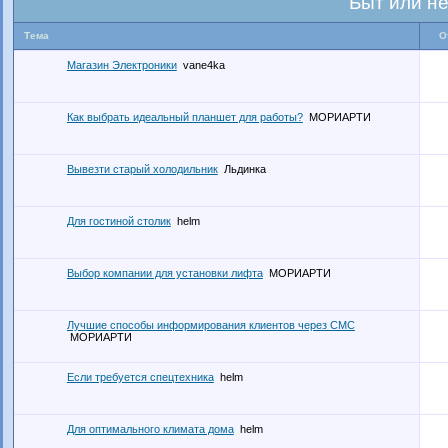
Быт или н
Тема
О
Магазин Электроники
vane4ka
Как выбрать идеальный планшет для работы?
МОРИАРТИ
Вывезти старый холодильник
Льдинка
Для гостиной столик
helm
Выбор компании для установки лифта
МОРИАРТИ
Лучшие способы информирования клиентов через СМС
МОРИАРТИ
Если требуется спецтехника
helm
Для оптимального климата дома
helm