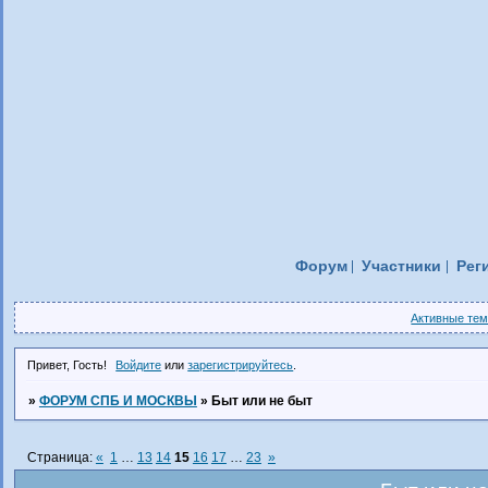
Форум
Участники
Рег
Активные те
Привет, Гость!
Войдите
или
зарегистрируйтесь
.
»
ФОРУМ СПБ И МОСКВЫ
»
Быт или не быт
Страница:
«
1
…
13
14
15
16
17
…
23
»