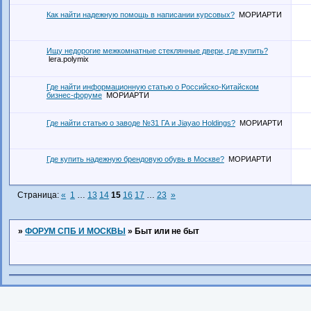
Как найти надежную помощь в написании курсовых?
МОРИАРТИ
Ищу недорогие межкомнатные стеклянные двери, где купить?
lera.polymix
Где найти информационную статью о Российско-Китайском
бизнес-форуме
МОРИАРТИ
Где найти статью о заводе №31 ГА и Jiayao Holdings?
МОРИАРТИ
Где купить надежную брендовую обувь в Москве?
МОРИАРТИ
Страница:
«
1
…
13
14
15
16
17
…
23
»
»
ФОРУМ СПБ И МОСКВЫ
»
Быт или не быт