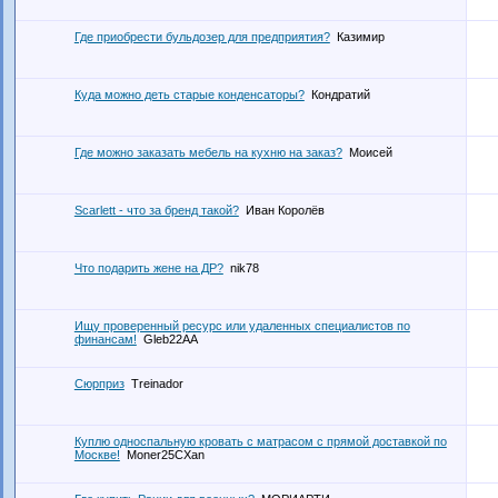
Где приобрести бульдозер для предприятия?
Казимир
Куда можно деть старые конденсаторы?
Кондратий
Где можно заказать мебель на кухню на заказ?
Моисей
Scarlett - что за бренд такой?
Иван Королёв
Что подарить жене на ДР?
nik78
Ищу проверенный ресурс или удаленных специалистов по
финансам!
Gleb22АА
Сюрприз
Treinador
Куплю односпальную кровать с матрасом с прямой доставкой по
Москве!
Moner25CXan