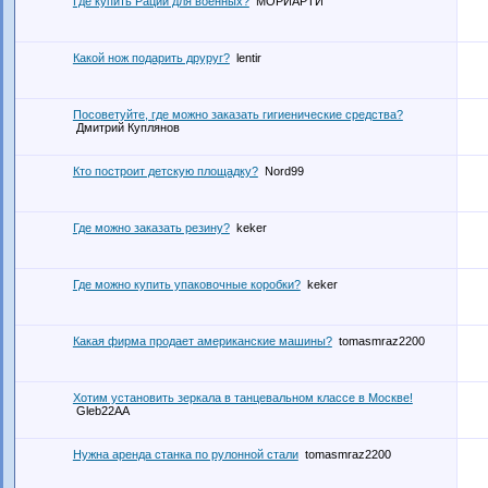
Где купить Рации для военных?
МОРИАРТИ
Какой нож подарить друруг?
lentir
Посоветуйте, где можно заказать гигиенические средства?
Дмитрий Куплянов
Кто построит детскую площадку?
Nord99
Где можно заказать резину?
keker
Где можно купить упаковочные коробки?
keker
Какая фирма продает американские машины?
tomasmraz2200
Хотим установить зеркала в танцевальном классе в Москве!
Gleb22АА
Нужна аренда станка по рулонной стали
tomasmraz2200