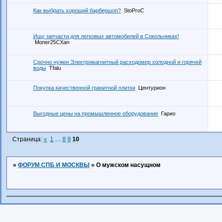
Как выбрать хороший барбершоп?
StoProC
Ищу запчасти для легковых автомобилей в Сокольниках!
Moner25CXan
Срочно нужен Электромагнитный расходомер холодной и горячей
воды
Tfalu
Покупка качественной гранитной плитки
Центурион
Выгодные цены на промышленное оборудование
Гарио
Страница:
«
1
…
8
9
10
»
ФОРУМ СПБ И МОСКВЫ
»
О мужском насущном