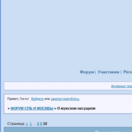
Форум
Участники
Рег
Активные те
Привет, Гость!
Войдите
или
зарегистрируйтесь
.
»
ФОРУМ СПБ И МОСКВЫ
»
О мужском насущном
Страница:
«
1
…
8
9
10