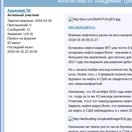
Аналитика от Академии Тр
Академия ТИ
Активный участник
Зарегистрирован
: 2018-03-26
Приглашений:
0
http://akdtrading.ru
Сообщений:
12
Уважение:
[+0/-0]
Влияние нефтяного ралли на восстановл
Провел на форуме:
2018-03-26 09:21:27
50 минут
Последний визит:
Котировки нефти марки WTI уже почти 4,
2018-04-25 22:34:36
котировки нефти марки Brent– значение в
большинства аналитиков, достаточно для
2017 года последовало расширение добы
Но с начала ноября месяца количество бу
штук. Более того, с 9 февраля количест
буровых на нефть в США не свидетельств
них сверхкомфортной.
Напомним, что 29 октября 2010 года нефт
т.е. тогда за те же 4,5 месяца увеличени
Отметим, что в тот период времени нефт
баррель нефти марки Brent, что примерн
на нефть в США наблюдались и с июня 20
Нынешние же темпы роста числа буровых 
недель рост количества буровых в США зн