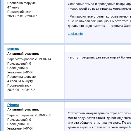
Провел на форуме:
Сбавление темпа и проведения вакцинац
47 минут
число людей во всех странах мира получи
Последний визит:
2021-02-01 22:04:07
«Мы просим все страны, которые имеют та
еще не начали вакцинацию. Вместо того, 
делать это надо вместе», — заявила Харр
tafsilar.info
Millena
Активный участник
чего тут говорить, уже весь мир ей более
Зарегистрирован
: 2019-04-14
Приглашений:
0
Сообщений:
61
Уважение:
[+0/-0]
Провел на форуме:
4 часа 51 минуту
Последний визит:
2025-06-14 08:18:21
Rimma
Активный участник
Статистика каждый день смотрю вот разна
Зарегистрирован
: 2019-06-03
месте получается стоим. Да вот еще чего
Приглашений:
0
или эта общая статистика, не знаю. По фа
Сообщений:
11
данный вирус и кстати вот в этом видео
h
Уважение:
[+0/-0]