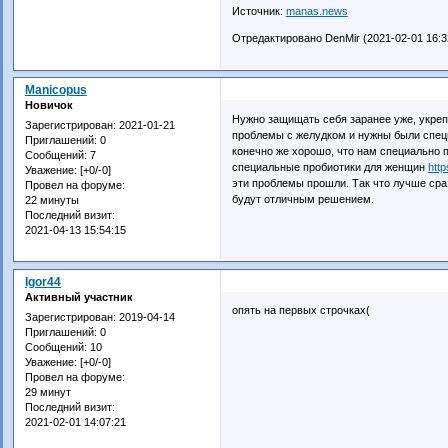
Источник:
manas.news
Отредактировано DenMir (2021-02-01 16:3
Manicopus
Новичок
Нужно защищать себя заранее уже, укреп
Зарегистрирован
: 2021-01-21
проблемы с желудком и нужны были специ
Приглашений:
0
конечно же хорошо, что нам специально 
Сообщений:
7
специальные пробиотики для женщин
http
Уважение:
[+0/-0]
эти проблемы прошли. Так что лучше сра
Провел на форуме:
будут отличным решением.
22 минуты
Последний визит:
2021-04-13 15:54:15
Igor44
Активный участник
опять на первых строчках(
Зарегистрирован
: 2019-04-14
Приглашений:
0
Сообщений:
10
Уважение:
[+0/-0]
Провел на форуме:
29 минут
Последний визит:
2021-02-01 14:07:21