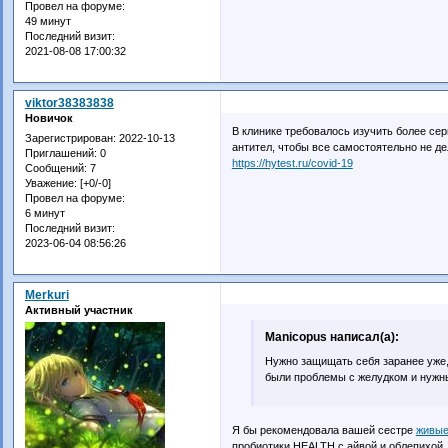
Провел на форуме:
49 минут
Последний визит:
2021-08-08 17:00:32
viktor38383838
Новичок
В клинике требовалось изучить более сер
Зарегистрирован
: 2022-10-13
антител, чтобы все самостоятельно не де
Приглашений:
0
https://hytest.ru/covid-19
Сообщений:
7
Уважение:
[+0/-0]
Провел на форуме:
6 минут
Последний визит:
2023-06-04 08:56:26
Merkuri
Активный участник
Manicopus написал(а):
Нужно защищать себя заранее уже,
были проблемы с желудком и нужн
Я бы рекомендовала вашей сестре
живые
пробиотики HEALTH с айвой и облепихой