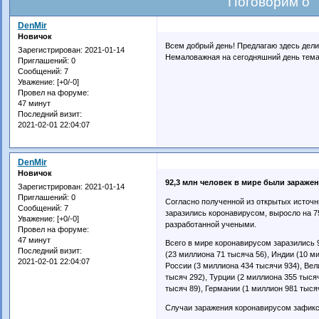
Поговорим о 
DenMir
Новичок
Всем добрый день! Предлагаю здесь дели
Зарегистрирован
: 2021-01-14
Немаловажная на сегодняшний день тем
Приглашений:
0
Сообщений:
7
Уважение:
[+0/-0]
Провел на форуме:
47 минут
Последний визит:
2021-02-01 22:04:07
DenMir
Новичок
92,3 млн человек в мире были зараж
Зарегистрирован
: 2021-01-14
Приглашений:
0
Согласно полученной из открытых источни
Сообщений:
7
заразились коронавирусом, выросло на 7
Уважение:
[+0/-0]
разработанной учеными.
Провел на форуме:
47 минут
Всего в мире коронавирусом заразились 
Последний визит:
(23 миллиона 71 тысяча 56), Индии (10 м
2021-02-01 22:04:07
России (3 миллиона 434 тысячи 934), Вел
тысяч 292), Турции (2 миллиона 355 тыся
тысяч 89), Германии (1 миллион 981 тыся
Случаи заражения коронавирусом зафикс