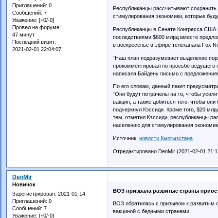
Приглашений:
0
Республиканцы рассчитывают сохранить
Сообщений:
7
стимулирования экономики, которые будут
Уважение:
[+0/-0]
Провел на форуме:
Республиканцы в Сенате Конгресса США 
47 минут
последствиями $600 млрд вместе предло
Последний визит:
в воскресенье в эфире телеканала Fox N
2021-02-01 22:04:07
“Наш план подразумевает выделение поря
прокомментировал по просьбе ведущего п
написала Байдену письмо с предложением
По его словам, данный пакет предусматр
“Они будут потрачены на то, чтобы усил
вакцин, а также добиться того, чтобы о
подчеркнул Кэссиди. Кроме того, $20 мл
тем, отметил Кэссиди, республиканцы р
населению для стимулирования экономики,
Источник:
новости Кыргызстана
Отредактировано DenMir (2021-02-01 21:1
DenMir
Новичок
ВОЗ призвала развитые страны приос
Зарегистрирован
: 2021-01-14
Приглашений:
0
ВОЗ обратилась с призывом к развитым с
Сообщений:
7
вакциной с бедными странами.
Уважение:
[+0/-0]