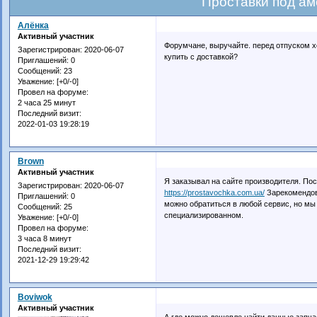
Проставки под а
Алёнка
Активный участник
Форумчане, выручайте. перед отпуском х
Зарегистрирован
: 2020-06-07
купить с доставкой?
Приглашений:
0
Сообщений:
23
Уважение:
[+0/-0]
Провел на форуме:
2 часа 25 минут
Последний визит:
2022-01-03 19:28:19
Brown
Активный участник
Я заказывал на сайте производителя. По
Зарегистрирован
: 2020-06-07
https://prostavochka.com.ua/
Зарекомендова
Приглашений:
0
можно обратиться в любой сервис, но мы
Сообщений:
25
специализированном.
Уважение:
[+0/-0]
Провел на форуме:
3 часа 8 минут
Последний визит:
2021-12-29 19:29:42
Boviwok
Активный участник
А где можно дешевле найти данные запча