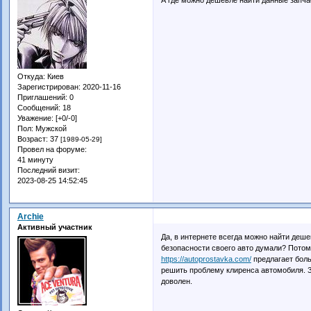
Откуда:
Киев
Зарегистрирован
: 2020-11-16
Приглашений:
0
Сообщений:
18
Уважение:
[+0/-0]
Пол:
Мужской
Возраст:
37
[1989-05-29]
Провел на форуме:
41 минуту
Последний визит:
2023-08-25 14:52:45
Archie
Активный участник
Да, в интернете всегда можно найти дешев
безопасности своего авто думали? Потому
https://autoprostavka.com/
предлагает боль
решить проблему клиренса автомобиля. З
доволен.