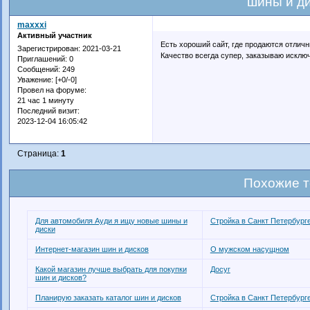
шины и д
maxxxi
Активный участник
Есть хороший сайт, где продаются отлич
Зарегистрирован
: 2021-03-21
Качество всегда супер, заказываю исключ
Приглашений:
0
Сообщений:
249
Уважение:
[+0/-0]
Провел на форуме:
21 час 1 минуту
Последний визит:
2023-12-04 16:05:42
Страница:
1
Похожие 
Для автомобиля Ауди я ищу новые шины и
Стройка в Санкт Петербург
диски
Интернет-магазин шин и дисков
О мужском насущном
Какой магазин лучше выбрать для покупки
Досуг
шин и дисков?
Планирую заказать каталог шин и дисков
Стройка в Санкт Петербург