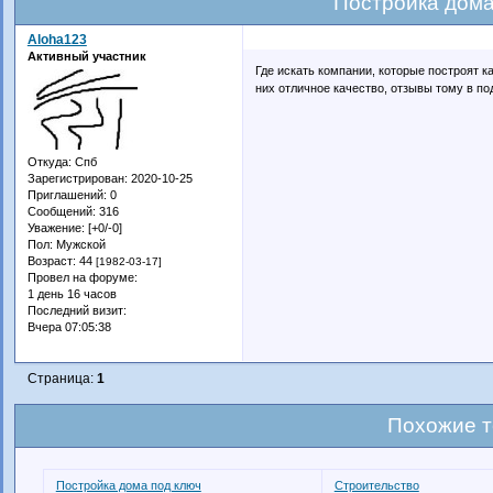
Постройка дома
Aloha123
Активный участник
Где искать компании, которые построят 
них отличное качество, отзывы тому в п
Откуда:
Спб
Зарегистрирован
: 2020-10-25
Приглашений:
0
Сообщений:
316
Уважение:
[+0/-0]
Пол:
Мужской
Возраст:
44
[1982-03-17]
Провел на форуме:
1 день 16 часов
Последний визит:
Вчера 07:05:38
Страница:
1
Похожие 
Постройка дома под ключ
Строительство