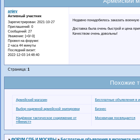
Армейский м
anjey
Активный участник
Недавно понадобилось заказать военную
Зарегистрирован
: 2021-10-27
Приглашений:
0
Доставка была очень быстрой и цена при
Сообщений:
27
Качеством очень довольны!
Уважение:
[+0/-0]
Провел на форуме:
2 часа 44 минуты
Последний визит:
2022-12-03 14:48:40
Страница:
1
Похожие 
Армейский магазин
Бесплатные объявления в и
Выбор надежной армейской экипировки
Бизнес
Надёжное тактическое снаряжение от
Москвичам посвящается
«Финист»
»
ФОРУМ СПБ И МОСКВЫ
»
Бесплатные объявления в интернете онл