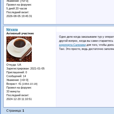
Уважение:
[+0/-0]
Провел на форуме:
5 дней 20 часов
Последний визит:
2026-08-05 19:45:31
Nirvana
Активный участник
Одно дело когда заказываем тур у операт
другой вопрос, когда вы сами стараетес
аэропорта Салоники
для того, чтобы доех
Taxi. Это просто, ведь достаточно запол
Откуда:
UA
Зарегистрирован
: 2021-01-05
Приглашений:
0
Сообщений:
14
Уважение:
[+0/-0]
Возраст:
41
[1984-10-18]
Провел на форуме:
33 минуты
Последний визит:
2024-12-20 11:10:51
Страница:
1