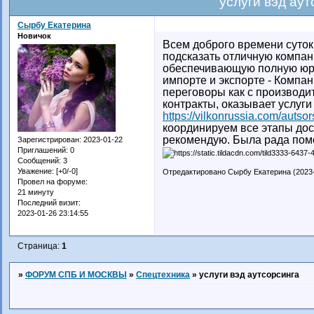
услуги вэд аут
Сырбу Екатерина
Новичок
Всем доброго времени суток
подсказать отличную компа
обеспечивающую полную юри
импорте и экспорте - Компа
переговоры как с производит
контракты, оказывает услуги
https://vilkonrussia.com/autsor
координируем все этапы дос
рекомендую. Была рада пом
Зарегистрирован
: 2023-01-22
Приглашений:
0
Сообщений:
3
Уважение:
[+0/-0]
Отредактировано Сырбу Екатерина (2023-
Провел на форуме:
21 минуту
Последний визит:
2023-01-26 23:14:55
Страница:
1
»
ФОРУМ СПБ И МОСКВЫ
»
Спецтехника
»
услуги вэд аутсорсинга