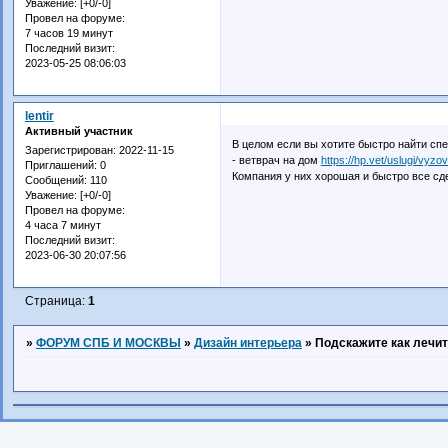
Уважение:
[+0/-0]
Провел на форуме:
7 часов 19 минут
Последний визит:
2023-05-25 08:06:03
lentir
Активный участник
В целом если вы хотите быстро найти сп
Зарегистрирован
: 2022-11-15
- ветврач на дом
https://hp.vet/uslugi/vyz
Приглашений:
0
Компания у них хорошая и быстро все сде
Сообщений:
110
Уважение:
[+0/-0]
Провел на форуме:
4 часа 7 минут
Последний визит:
2023-06-30 20:07:56
Страница:
1
»
ФОРУМ СПБ И МОСКВЫ
»
Дизайн интерьера
»
Подскажите как лечи