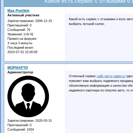
Какой есть сервис с отзывами о
Max-Pushkin
Активный участник
Какой есть сервис с отзывами о всех авт
Зарегистрирован
: 2006-12-15
выбрать лучший салон.
Приглашений:
0
Сообщений:
70
Уважение:
[+0/-0]
Провел на форуме:
3 часа 3 минуты
Последний визит:
2023-07-01 22:00:09
МОРИАРТИ
Администратор
Отличный сервис
сайт otzyv-salon.ru
здес
поможет вам выбрать надежного продавц
объективную информацию о качестве обсл
надежного партнера по покупке авто, то 
Зарегистрирован
: 2020-03-31
Приглашений:
0
Сообщений:
1934