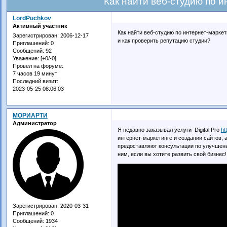
Как найти веб-студию по и
LordPuchkov
Активный участник
Как найти веб-студию по интернет-марке
Зарегистрирован
: 2006-12-17
и как проверить репутацию студии?
Приглашений:
0
Сообщений:
92
Уважение:
[+0/-0]
Провел на форуме:
7 часов 19 минут
Последний визит:
2023-05-25 08:06:03
МОРИАРТИ
Администратор
Я недавно заказывал услуги Digital Pro
ht
интернет-маркетинге и создании сайтов, 
предоставляют консультации по улучшени
ним, если вы хотите развить свой бизнес!
Зарегистрирован
: 2020-03-31
Приглашений:
0
Сообщений:
1934