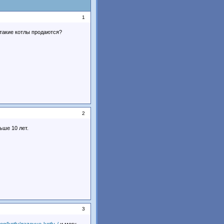
1
 такие котлы продаются?
2
ьше 10 лет.
3
log/kotly/gazovye-kotly-/
и могу