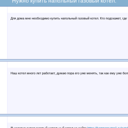
Нужно купить напольный газовый котёл.
Для дома мне необходимо купить напольный газовый котел. Кто подскажет, где
Наш котел много лет работает, думаю пора его уже менять, так как ему уже бол
Я недавно купил газовый напольный котел на сайте
https://kompensator1.ru/cata