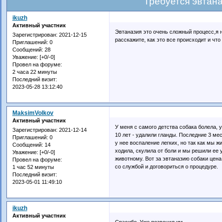
Требуется эвтан
ikuzh
Активный участник
Эвтаназия это очень сложный процесс,я 
Зарегистрирован
: 2021-12-15
расскажите, как это все происходит и что
Приглашений:
0
Сообщений:
28
Уважение:
[+0/-0]
Провел на форуме:
2 часа 22 минуты
Последний визит:
2023-05-28 13:12:40
MaksimVolkov
Активный участник
У меня с самого детства собака болела, у
Зарегистрирован
: 2021-12-14
10 лет - удалили гланды. Последние 3 ме
Приглашений:
0
у нее воспаление легких, но так как мы ж
Сообщений:
14
ходила, скулила от боли и мы решили ее 
Уважение:
[+0/-0]
животному. Вот за эвтаназию собаки цен
Провел на форуме:
со службой и договориться о процедуре.
1 час 52 минуты
Последний визит:
2023-05-01 11:49:10
ikuzh
Активный участник
Спасибо. Уже позвонил им