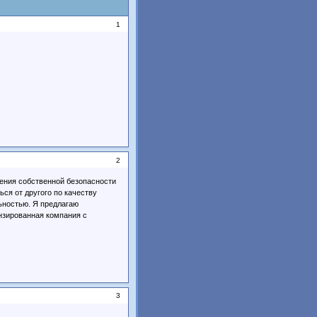
1
2
чения собственной безопасности
ься от другого по качеству
льностью. Я предлагаю
нзированная компания с
3