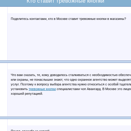
Кто ставит тревожные кнопки
Поделитесь контактами, кто в Москве ставит тревожные кнопки в магазины?
Что вам сказать, те, кому доводилось сталкиваться с необходимостью обеспе
или охраны, не понаслышке знают, что одно охранное агентство может выделят
услуг. Поэтому к вопросу выбора агентства нужно относиться с особой тщате
установить
тревожные кнопки
специалистами чоп Авангард. В Москве это лице
хорошей репутацией.
Понял, спасибо за совет!!