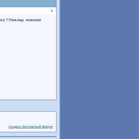
1
росу ? Пока ищу полезную
создать бесплатный форум