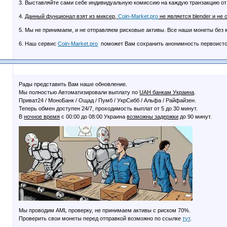
3. Выставляйте сами себе индивидуальную комиссию на каждую транзакцию от -
4.
Данный фунционал взят из миксер,
Coin-Market.pro
не является blender и не
5. Мы не принимаем, и не отправляем рисковые активы. Все наши монеты без к
6. Наш сервис
Coin-Market.pro
поможет Вам сохранить анонимность первоисто
Рады представить Вам наше обновление.
Мы полностью Автоматизировали выплату по
UAH банкам Украина
.
Приват24 / МоноБанк / Ощад / Пумб / УкрСибб / Альфа / Райфайзен.
Теперь обмен доступен 24/7, проходимость выплат от 5 до 30 минут.
В
ночное время
с 00:00 до 08:00 Украина
возможны задержки
до 90 минут.
Мы проводим AML проверку, не принимаем активы с риском 70%.
Проверить свои монеты перед отправкой возможно по ссылке
тут
.