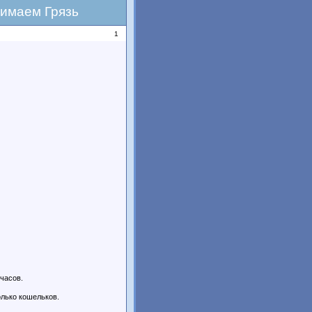
нимаем Грязь
1
 часов.
олько кошельков.