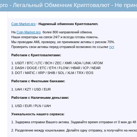
.pro - Легальный Обменник Криптовалют - Не при
Coin-Market.pro
-
Надежный обменник Криптовалют.
На
Coin-Market.pro
более 800 направлений обмена.
Наши операторы на связи 24/7 и всегда готовы помочь.
Мы проводим AML проверку, не принимаем активы с риском 70%.
Проверить свои активы перед отправкой возможно по ссылке
тут
.
Работаем с Криптовалютами:
1. USDT / BTC / LTC / BCH / ZEC / XMR / ADA / LINK / ATOM
2. DASH / DOGE / ETC / ETH / FLOW / HBAR / ICP / NEAR
3. DOT / MATIC / XRP / SHIB / SOL / XLM / TRX / EOS
Работаем с Фиатными банками:
1. UAH / KZT / USD / EUR
Работаем с Наличными деньгами:
1. USD / EUR / PLN / UAH
Уникальность нашего сервиса:
1. Задержка отправки Вашего актива. Задавайте время отправки от 0 мин до 48
2. Разделение между кошельками. Делайте одну отправку, а получайте на неск