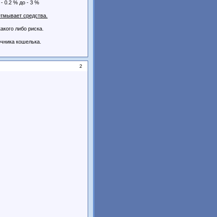
 0.2 % до - 3 %
 отмывает средства.
акого либо риска.
чника кошелька.
2