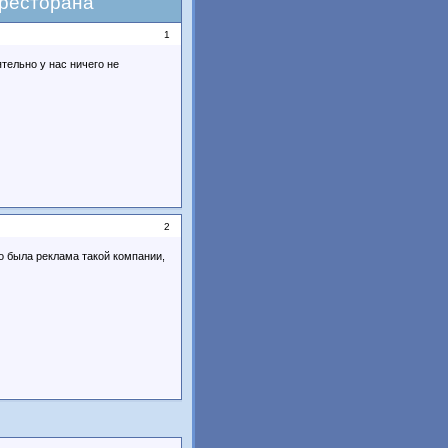
 ресторана
1
тельно у нас ничего не
2
о была реклама такой компании,