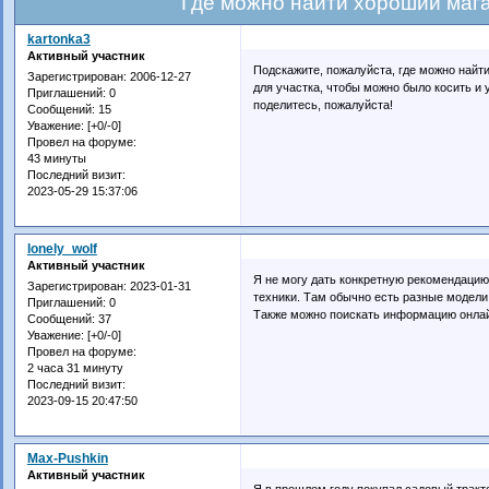
Где можно найти хороший маг
kartonka3
Активный участник
Подскажите, пожалуйста, где можно найт
Зарегистрирован
: 2006-12-27
для участка, чтобы можно было косить и у
Приглашений:
0
поделитесь, пожалуйста!
Сообщений:
15
Уважение:
[+0/-0]
Провел на форуме:
43 минуты
Последний визит:
2023-05-29 15:37:06
lonely_wolf
Активный участник
Я не могу дать конкретную рекомендацию
Зарегистрирован
: 2023-01-31
техники. Там обычно есть разные модели 
Приглашений:
0
Также можно поискать информацию онлай
Сообщений:
37
Уважение:
[+0/-0]
Провел на форуме:
2 часа 31 минуту
Последний визит:
2023-09-15 20:47:50
Max-Pushkin
Активный участник
Я в прошлом году покупал садовый тракт