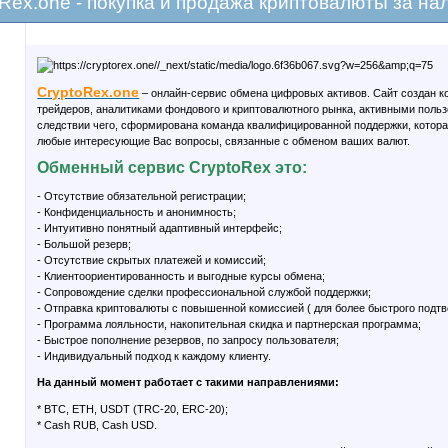
Rex.one - покупка и продажа криптовалюты за н
CryptoRex.one
– онлайн-сервис обмена цифровых активов. Сайт создан 
трейдеров, аналитиками фондового и криптовалютного рынка, активными поль
следствии чего, сформирована команда квалифицированной поддержки, котора
любые интересующие Вас вопросы, связанные с обменом ваших валют.
Обменный сервис CryptoRex это:
- Отсутствие обязательной регистрации;
- Конфиденциальность и анонимность;
- Интуитивно понятный адаптивный интерфейс;
- Большой резерв;
- Отсутствие скрытых платежей и комиссий;
- Клиентоориентированность и выгодные курсы обмена;
- Cопровождение сделки профессиональной службой поддержки;
- Отправка криптовалюты с повышенной комиссией ( для более быстрого подтв
- Программа лояльности, накопительная скидка и партнерская программа;
- Быстрое пополнение резервов, по запросу пользователя;
- Индивидуальный подход к каждому клиенту.
На данный момент работает с такими направлениями:
* BTC, ETH, USDT (TRC-20, ERC-20);
* Cash RUB, Cash USD.