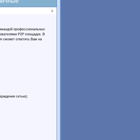
аличные
1
командой профессиональных
зователями P2P площадок. В
я сможет ответить Вам на
ерждения сетью);