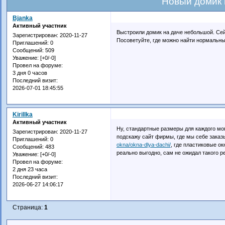
Новый домик 
Bjanka
Активный участник
Выстроили домик на даче небольшой. Сей
Зарегистрирован
: 2020-11-27
Посоветуйте, где можно найти нормальны
Приглашений:
0
Сообщений:
509
Уважение:
[+0/-0]
Провел на форуме:
3 дня 0 часов
Последний визит:
2026-07-01 18:45:55
Kirillka
Активный участник
Ну, стандартные размеры для каждого могу
Зарегистрирован
: 2020-11-27
подскажу сайт фирмы, где мы себе заказ
Приглашений:
0
okna/okna-dlya-dachi/
, где пластиковые о
Сообщений:
483
реально выгодно, сам не ожидал такого р
Уважение:
[+0/-0]
Провел на форуме:
2 дня 23 часа
Последний визит:
2026-06-27 14:06:17
Страница:
1