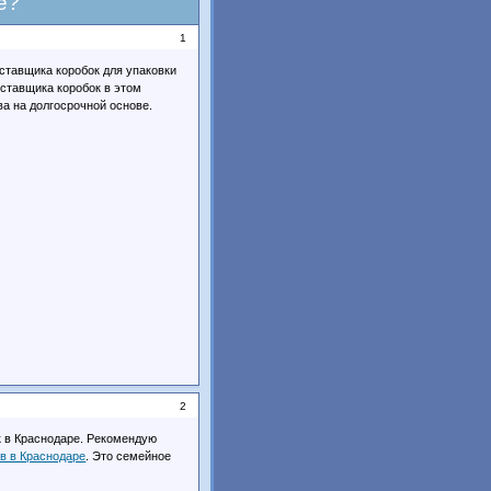
е?
1
ставщика коробок для упаковки
оставщика коробок в этом
а на долгосрочной основе.
2
к в Краснодаре. Рекомендую
в в Краснодаре
. Это семейное