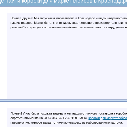
де найти коробки для маркетплейсов в Краснодар
Привет, друзья! Мы запускаем маркетплейс в Краснодаре и ищем надежного по
наших товаров. Может быть, кто-то здесь знает хорошего производителя или п
регионе? Интересует соотношение цена/качество и возможность сотрудничеств
Привет! У нас была похожая задача, и мы нашли отличного поставщика коробо
обратить внимание на ООО «КУБАНЬКАРТОНТАРА»
коробки для маркетплейсо
предприятие, которое делает отличную упаковку из гофрированного картона.