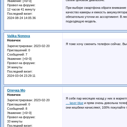
Уважение:
[+0/-0]
Провел на форуме:
При выборе смартфона обрати внимание н
12 часов 41 минуту
качество камеры и емкость аккумулятора.
Последний визит:
обязательно уточни их ассортимент. В лю
2024-08-24 14:05:36
подходящую модель.
Valikа Nonovа
Новичок
Я тоже хочу сменить телефон сейчас. Выб
Зарегистрирован
: 2023-02-20
Приглашений:
0
Сообщений:
7
Уважение:
[+0/-0]
Провел на форуме:
34 минуты
Последний визит:
2024-03-04 23:29:11
Олечка Мо
Новичок
Я себе пар месяцев назад у них в маркет
Зарегистрирован
: 2023-02-20
… laser-blue
и прям очень довольна телеф
Приглашений:
0
они кешбеки начисляют, 100% покупайте 
Сообщений:
8
Уважение:
[+0/-0]
Провел на форуме:
33 минуты
Последний визит: