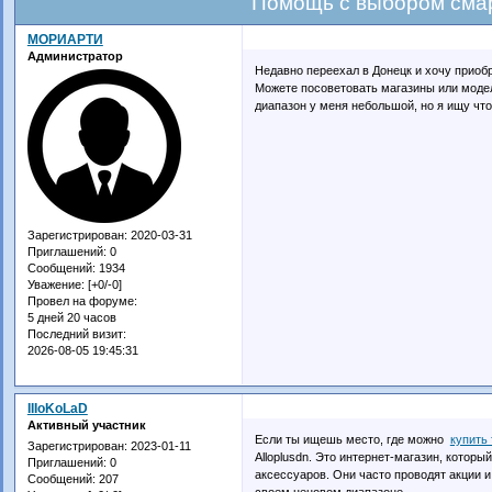
Помощь с выбором сма
МОРИАРТИ
Администратор
Недавно переехал в Донецк и хочу приобр
Можете посоветовать магазины или модел
диапазон у меня небольшой, но я ищу чт
Зарегистрирован
: 2020-03-31
Приглашений:
0
Сообщений:
1934
Уважение:
[+0/-0]
Провел на форуме:
5 дней 20 часов
Последний визит:
2026-08-05 19:45:31
IIIoKoLaD
Активный участник
Если ты ищешь место, где можно
купить
Зарегистрирован
: 2023-01-11
Alloplusdn. Это интернет-магазин, котор
Приглашений:
0
аксессуаров. Они часто проводят акции и
Сообщений:
207
своем ценовом диапазоне.