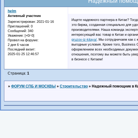
Надежный помощн
helm
Активный участник
Ищете надежного партнера в Китае? Тогда
Зарегистрирован
: 2021-01-16
это биржа, созданная специально для уд
Приглашений:
0
производителями. Наша команда эксперто
Сообщений:
340
интересующий вас товар в Китае и органи
Уважение:
[+0/-0]
gruzov-iz-kitaya/
. Мы сотрудничаем как с
Провел на форуме:
выгодные условия. Кроме того, Business C
2 дня 6 часов
оформлением всех необходимых документ
Последний визит:
2025-01-25 12:46:57
отношения, поэтому вы можете быть увер
в бизнесе с Китаем!
Страница:
1
»
ФОРУМ СПБ И МОСКВЫ
»
Строительство
»
Надежный помощник в К