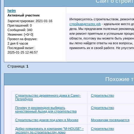
Сайт о строи
helm
Активный участник
Интересуетесь строительством, ремонто
Зарегистрирован
: 2021-01-16
стройкавдеталях.рф
- идеальное место д
Приглашений:
0
дела. Мы предлагаем полезные рекоменда
Сообщений:
340
или ремонт приятным и успешным процес
Уважение:
[+0/-0]
области, поэтому вы можете быть уверены
Провел на форуме:
вы легко найдете ответы на все вопросы
2 дня 6 часов
применять их в своей работе. Не упустит
Последний визит:
2025-01-25 12:46:57
Страница:
1
Похожие 
Строительство деревянного дома в Санкт-
Строительство
Петербурге
Почему я рекомендую выбирать
Строительство
качественный Ацэид для строительства
Строительство домов под ключ в Москве
Москвичам посвящается
Добро пожаловать в компанию "M-HOUSE" –
Строительство
эксперту по строительству домо