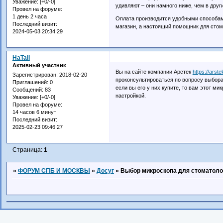
Уважение:
[+0/-0]
удивляют – они намного ниже, чем в друг
Провел на форуме:
1 день 2 часа
Оплата производится удобными способами
Последний визит:
магазин, а настоящий помощник для стом
2024-05-03 20:34:29
HaTali
Активный участник
Вы на сайте компании Арстек
https://arst
Зарегистрирован
: 2018-02-20
проконсультироваться по вопросу выбора
Приглашений:
0
если вы его у них купите, то вам этот мик
Сообщений:
83
настройкой.
Уважение:
[+0/-0]
Провел на форуме:
14 часов 6 минут
Последний визит:
2025-02-23 09:46:27
Страница:
1
»
ФОРУМ СПБ И МОСКВЫ
»
Досуг
»
Выбор микроскопа для стоматолог