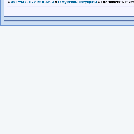
»
ФОРУМ СПБ И МОСКВЫ
»
О мужском насущном
»
Где заказать кач