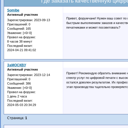
Где заказать качественную цифр
Somibe
Активный участник
Привет, форумчане! Нужен ваш совет по
Зарегистрирован
: 2023-09-13
быстрым выполнением заказов и качеств
Приглашений:
0
печатниками и может посоветовать?
Сообщений:
165
Уважение:
[+0/-0]
Провел на форуме:
8 часов 38 минут
Последний визит:
2024-04-21 09:41:02
ЗаМОСКВУ
Активный участник
Привет! Рекомендую обратить внимание 
Зарегистрирован
: 2023-12-14
спектр услуг по цифровой печати с высок
Приглашений:
0
остался доволен результатом. Их профес
Сообщений:
386
этап производства тщательно проверяетс
Уважение:
[+0/-0]
Провел на форуме:
1 день 2 часа
Последний визит:
2024-05-03 20:34:29
Страница:
1