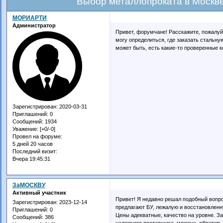
Выбор металлопроката в Москв
МОРИАРТИ
Администратор
Привет, форумчане! Расскажите, пожалуй
могу определиться, где заказать стальну
может быть, есть какие-то проверенные 
Зарегистрирован
: 2020-03-31
Приглашений:
0
Сообщений:
1934
Уважение:
[+0/-0]
Провел на форуме:
5 дней 20 часов
Последний визит:
Вчера 19:45:31
ЗаМОСКВУ
Активный участник
Привет! Я недавно решал подобный воп
Зарегистрирован
: 2023-12-14
предлагают БУ, лежалую и восстановленну
Приглашений:
0
Цены адекватные, качество на уровне. За
Сообщений:
386
надежного поставщика, можешь обратить 