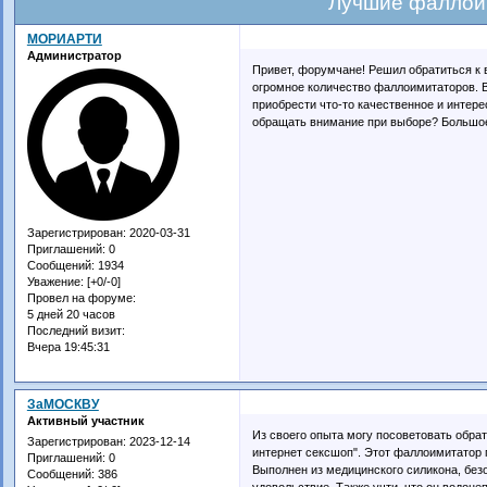
Лучшие фаллои
МОРИАРТИ
Администратор
Привет, форумчане! Решил обратиться к 
огромное количество фаллоимитаторов. В
приобрести что-то качественное и интер
обращать внимание при выборе? Большое
Зарегистрирован
: 2020-03-31
Приглашений:
0
Сообщений:
1934
Уважение:
[+0/-0]
Провел на форуме:
5 дней 20 часов
Последний визит:
Вчера 19:45:31
ЗаМОСКВУ
Активный участник
Из своего опыта могу посоветовать обра
Зарегистрирован
: 2023-12-14
интернет сексшоп". Этот фаллоимитатор 
Приглашений:
0
Выполнен из медицинского силикона, без
Сообщений:
386
удовольствие. Также учти, что он водон