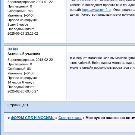
Зарегистрирован
: 2024-01-22
кабеля. В последнем проекте мне понадо
Приглашений:
0
на сайт
https://www.mk-f.ru
. Они предлага
Сообщений:
746
ценам. Качество продукции меня полност
Уважение:
[+0/-0]
Провел на форуме:
2 дня 8 часов
Последний визит:
2025-06-27 23:26:02
HaTali
Активный участник
В интернет магазине ЭИК вы можете куп
Зарегистрирован
: 2018-02-20
этих кабелей. Всё в одном месте за один
Приглашений:
0
можете онлайн проконсультироваться с 
Сообщений:
83
Уважение:
[+0/-0]
Провел на форуме:
14 часов 6 минут
Последний визит:
2025-02-23 09:46:27
Страница:
1
»
ФОРУМ СПБ И МОСКВЫ
»
Спецтехника
»
Мне нужен волоконно-опти