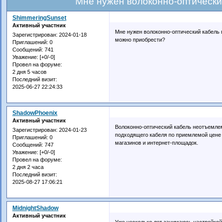
Мне нужен волоконно-оптически
ShimmeringSunset
Активный участник
Мне нужен волоконно-оптический кабель п
Зарегистрирован
: 2024-01-18
можно приобрести?
Приглашений:
0
Сообщений:
741
Уважение:
[+0/-0]
Провел на форуме:
2 дня 5 часов
Последний визит:
2025-06-27 22:24:33
ShadowPhoenix
Активный участник
Волоконно-оптический кабель неотъемле
Зарегистрирован
: 2024-01-23
подходящего кабеля по приемлемой цене
Приглашений:
0
магазинов и интернет-площадок.
Сообщений:
747
Уважение:
[+0/-0]
Провел на форуме:
2 дня 2 часа
Последний визит:
2025-08-27 17:06:21
MidnightShadow
Активный участник
Уже несколько лет занимаюсь настройкой 