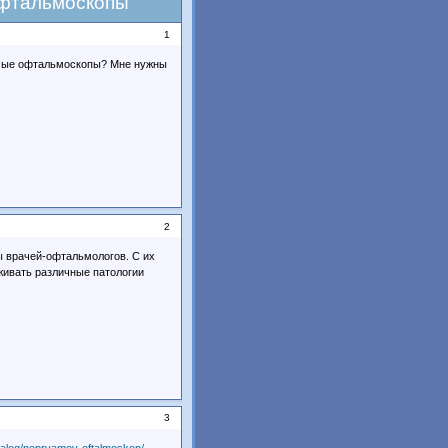
офтальмоскопы
1
рямые офтальмоскопы? Мне нужны
2
 врачей-офтальмологов. С их
живать различные патологии
3
atalog/nepryamoy-oftalmoskop/
.