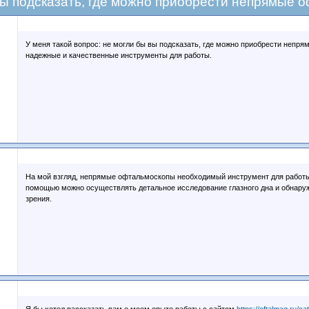
вы подсказать, где можно приобрести непрямые 
У меня такой вопрос: не могли бы вы подсказать, где можно приобрести неп
надежные и качественные инструменты для работы.
На мой взгляд, непрямые офтальмоскопы необходимый инструмент для работы
помощью можно осуществлять детальное исследование глазного дна и обнару
зрения.
Я бы хотел рассказать вам о моем опыте работы с сайтом
https://oftalmag.ru/c