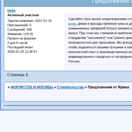
Предложения 
helm
Активный участник
Сделайте свое жилье олицетворением ст
Зарегистрирован
: 2021-01-16
шуко
, двери и фасады премиум-класса 
Приглашений:
0
алюминиевых профилей Schuco являются 
Сообщений:
340
жилья. При этом мы стремимся приблизи
Уважение:
[+0/-0]
стандартам "пассивного" или "умного до
Провел на форуме:
безопасностью для заказчиков. Мы всегда
2 дня 6 часов
чтобы поделиться нашими лучшими и но
Последний визит:
2025-01-25 12:46:57
многолетний опыт и производственные м
индивидуального городского и загородног
России.
Страница:
1
»
ФОРУМ СПБ И МОСКВЫ
»
Строительство
»
Предложения от Ярмак