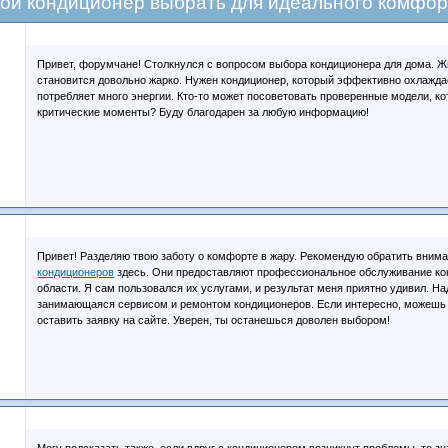
кой кондиционер выбрать для идеального комфор
Привет, форумчане! Столкнулся с вопросом выбора кондиционера для дома. Ж
становится довольно жарко. Нужен кондиционер, который эффективно охлажда
потребляет много энергии. Кто-то может посоветовать проверенные модели, ко
критические моменты? Буду благодарен за любую информацию!
Привет! Разделяю твою заботу о комфорте в жару. Рекомендую обратить внима
кондиционеров
здесь. Они предоставляют профессиональное обслуживание ко
области. Я сам пользовался их услугами, и результат меня приятно удивил. Н
занимающаяся сервисом и ремонтом кондиционеров. Если интересно, можешь 
оставить заявку на сайте. Уверен, ты останешься доволен выбором!
Могу подсказать также, если вдруг с кондиционером возникнут проблемы, то 