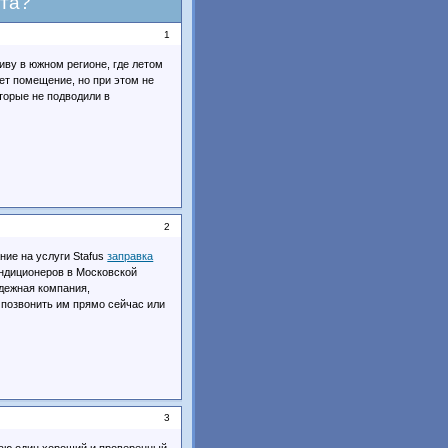
та?
1
иву в южном регионе, где летом
ет помещение, но при этом не
торые не подводили в
2
ние на услуги Stafus
заправка
ндиционеров в Московской
адежная компания,
позвонить им прямо сейчас или
3
знаю один хороший и проверенный