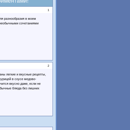
риментами!
1
ля разнообразия в моем
и необычными сочетаниями
2
аны легкие и вкусные рецепты,
курицей в соусе медово-
чится вкусно даже, если не
еобычные блюда без лишних