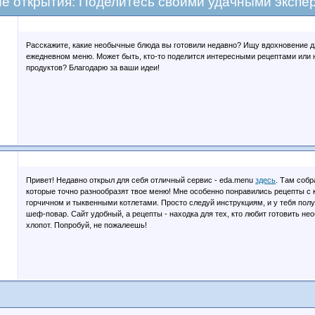
е открытия: Поделитесь своими удачными экспе
Расскажите, какие необычные блюда вы готовили недавно? Ищу вдохновение д
ежедневном меню. Может быть, кто-то поделится интересными рецептами ил
продуктов? Благодарю за ваши идеи!
Привет! Недавно открыл для себя отличный сервис - eda.menu
здесь
. Там собр
которые точно разнообразят твое меню! Мне особенно понравились рецепты с 
горчичном и тыквенными котлетами. Просто следуй инструкциям, и у тебя полу
шеф-повар. Сайт удобный, а рецепты - находка для тех, кто любит готовить н
хлопот. Попробуй, не пожалеешь!