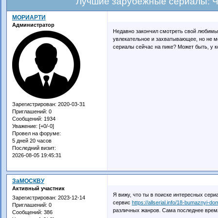
Лучшие зарубежные сериалы: Ч
МОРИАРТИ
Администратор
Недавно закончил смотреть свой любимый
увлекательное и захватывающее, но не м
сериалы сейчас на пике? Может быть, у к
Зарегистрирован
: 2020-03-31
Приглашений:
0
Сообщений:
1934
Уважение:
[+0/-0]
Провел на форуме:
5 дней 20 часов
Последний визит:
2026-08-05 19:45:31
ЗаМОСКВУ
Активный участник
Я вижу, что ты в поиске интересных сери
Зарегистрирован
: 2023-12-14
сервис
https://allserial.info/18-bumaznyi-do
Приглашений:
0
различных жанров. Сама последнее время 
Сообщений:
386