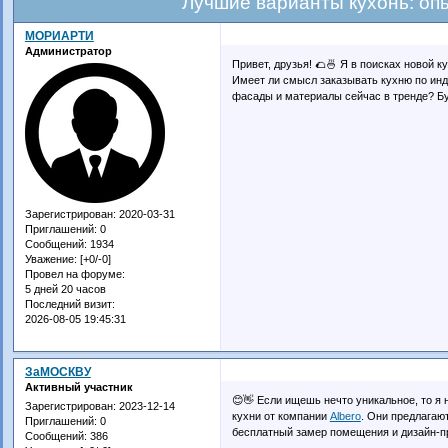
Лучшие варианты кухонь: оп
МОРИАРТИ
Администратор
Привет, друзья! 🌮🍜 Я в поисках новой 
Имеет ли смысл заказывать кухню по инд
фасады и материалы сейчас в тренде? Буд
Зарегистрирован
: 2020-03-31
Приглашений:
0
Сообщений:
1934
Уважение:
[+0/-0]
Провел на форуме:
5 дней 20 часов
Последний визит:
2026-08-05 19:45:31
ЗаМОСКВУ
Активный участник
😊👋 Если ищешь нечто уникальное, то я
Зарегистрирован
: 2023-12-14
кухни от компании
Albero
. Они предлагаю
Приглашений:
0
бесплатный замер помещения и дизайн-пр
Сообщений:
386