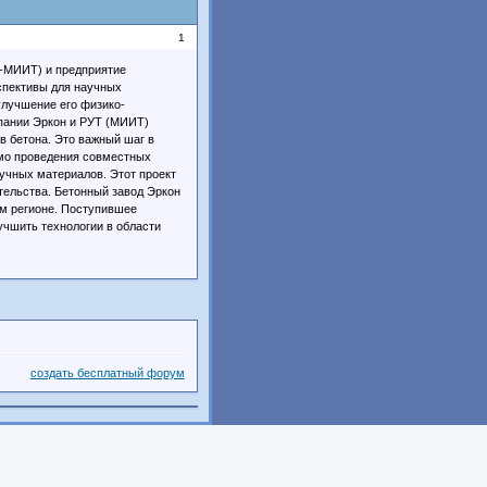
1
Т-МИИТ) и предприятие
спективы для научных
улучшение его физико-
мпании Эркон и РУТ (МИИТ)
в бетона. Это важный шаг в
имо проведения совместных
учных материалов. Этот проект
тельства. Бетонный завод Эркон
ом регионе. Поступившее
чшить технологии в области
создать бесплатный форум