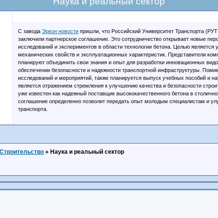
Наука и реальный сектор
С завода
Эркон новости
пришли, что Российский Университет Транспорта (РУ
заключили партнерское соглашение. Это сотрудничество открывает новые пер
исследований и экспериментов в области технологии бетона. Целью является 
механических свойств и эксплуатационных характеристик. Представители ко
планируют объединить свои знания и опыт для разработки инновационных видо
обеспечении безопасности и надежности транспортной инфраструктуры. Пом
исследований и мероприятий, также планируется выпуск учебных пособий и на
является отражением стремления к улучшению качества и безопасности строи
уже известен как надежный поставщик высококачественного бетона в столичн
соглашение определенно позволит передать опыт молодым специалистам и улу
транспорта.
Строительство
»
Наука и реальный сектор