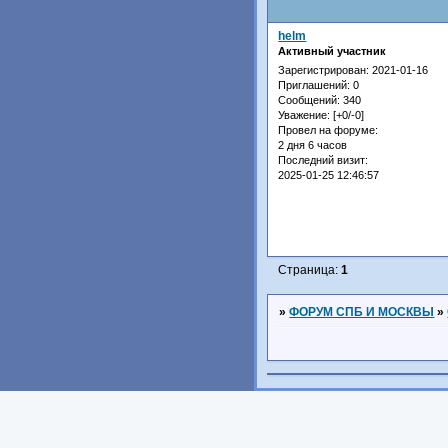
helm
Активный участник
Зарегистрирован
: 2021-01-16
Приглашений:
0
Сообщений:
340
Уважение:
[+0/-0]
Провел на форуме:
2 дня 6 часов
Последний визит:
2025-01-25 12:46:57
Страница:
1
»
ФОРУМ СПБ И МОСКВЫ
»