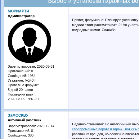
Выбор и установка гаражных во
МОРИАРТИ
Администратор
Привет, форумчане! Планирую установку 
модели стоит рассматривать? Что учест
подводные камни. Спасибо!
Зарегистрирован
: 2020-03-31
Приглашений:
0
Сообщений:
1934
Уважение:
[+0/-0]
Провел на форуме:
5 дней 20 часов
Последний визит:
2026-08-05 19:45:31
ЗаМОСКВУ
Активный участник
Недавно сталкивался с аналогичным выбо
Зарегистрирован
: 2023-12-14
своевременные ворота в гараж - вот ссы
Приглашений:
0
различных брендов, но особенно впечатл
Сообщений:
386
надежную защиту и отлично смотрятся.