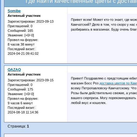
Где найти качественные цветы с доста
Somibe
Активный участник
Привет всем! Может кто-то знает, где мо
Зарегистрирован
: 2023-09-13
Камчатский? Дело в том, что скоро у нас
Приглашений:
0
разбираюсь в магазинах. Буду очень благ
Сообщений:
165
Уважение:
[+0/-0]
Провел на форуме:
8 часов 38 минут
Последний визит:
2024-04-21 09:41:02
QAZAQ
Активный участник
Привет! Поздравляю с предстоящим юбил
Зарегистрирован
: 2023-09-15
магазин Босс Роз
доставка цветов по Кам
Приглашений:
0
всему Петропавловску-Камчатскому. Что м
Сообщений:
175
Розы были действительно свежие, а упако
Уважение:
[+0/-0]
вашего сюрприза. Могу порекомендовать о
Провел на форуме:
любой вкус и кошелек.
9 часов 6 минут
Последний визит:
2024-08-18 11:14:36
Страница:
1