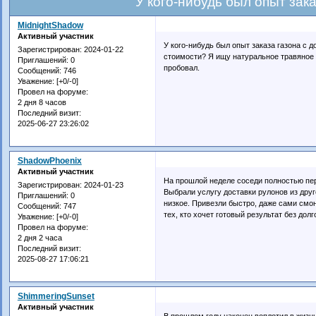
У кого-нибудь был опыт зака
MidnightShadow
Активный участник
У кого-нибудь был опыт заказа газона с 
Зарегистрирован
: 2024-01-22
стоимости? Я ищу натуральное травяное 
Приглашений:
0
пробовал.
Сообщений:
746
Уважение:
[+0/-0]
Провел на форуме:
2 дня 8 часов
Последний визит:
2025-06-27 23:26:02
ShadowPhoenix
Активный участник
На прошлой неделе соседи полностью пер
Зарегистрирован
: 2024-01-23
Выбрали услугу доставки рулонов из друго
Приглашений:
0
низкое. Привезли быстро, даже сами смо
Сообщений:
747
тех, кто хочет готовый результат без дол
Уважение:
[+0/-0]
Провел на форуме:
2 дня 2 часа
Последний визит:
2025-08-27 17:06:21
ShimmeringSunset
Активный участник
В прошлом году наконец воплотил в жизн