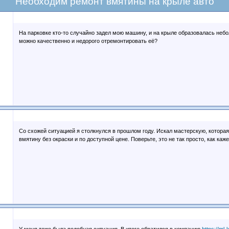
Необходим ремонт вмятины на крыле авто
На парковке кто-то случайно задел мою машину, и на крыле образовалась неб
можно качественно и недорого отремонтировать её?
Со схожей ситуацией я столкнулся в прошлом году. Искал мастерскую, котора
вмятину без окраски и по доступной цене. Поверьте, это не так просто, как каж
У меня тоже была подобная ситуация. В итоге обратился в компанию
https://ml