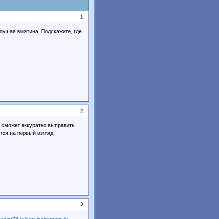
1
ольшая вмятина. Подскажите, где
2
я сможет аккуратно выправить
ется на первый взгляд.
3
-kuzov78.ru/service/remont-kr … -