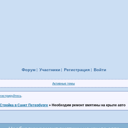
Форум
Участники
Регистрация
Войти
Активные темы
егистрируйтесь
.
Стройка в Санкт Петербурге
»
Необходим ремонт вмятины на крыле авто