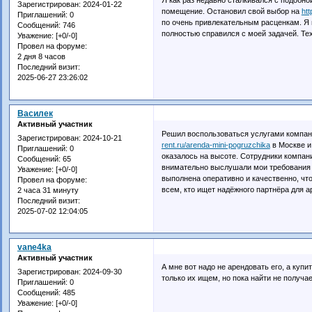
Зарегистрирован
: 2024-01-22
помещение. Остановил свой выбор на
htt
Приглашений:
0
по очень привлекательным расценкам. Я 
Сообщений:
746
полностью справился с моей задачей. Те
Уважение:
[+0/-0]
Провел на форуме:
2 дня 8 часов
Последний визит:
2025-06-27 23:26:02
Василек
Активный участник
Решил воспользоваться услугами компан
Зарегистрирован
: 2024-10-21
rent.ru/arenda-mini-pogruzchika
в Москве и
Приглашений:
0
оказалось на высоте. Сотрудники компан
Сообщений:
65
внимательно выслушали мои требования 
Уважение:
[+0/-0]
выполнена оперативно и качественно, чт
Провел на форуме:
всем, кто ищет надёжного партнёра для а
2 часа 31 минуту
Последний визит:
2025-07-02 12:04:05
vane4ka
Активный участник
А мне вот надо не арендовать его, а купи
Зарегистрирован
: 2024-09-30
только их ищем, но пока найти не получа
Приглашений:
0
Сообщений:
485
Уважение:
[+0/-0]