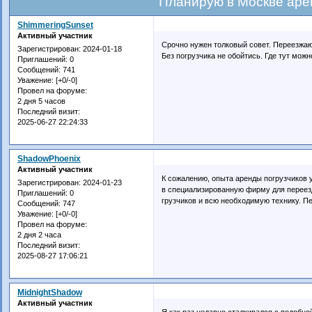
Планирую в Москве аре
ShimmeringSunset
Активный участник
Срочно нужен толковый совет. Переезжаю 
Зарегистрирован
: 2024-01-18
Без погрузчика не обойтись. Где тут мож
Приглашений:
0
Сообщений:
741
Уважение:
[+0/-0]
Провел на форуме:
2 дня 5 часов
Последний визит:
2025-06-27 22:24:33
ShadowPhoenix
Активный участник
К сожалению, опыта аренды погрузчиков у
Зарегистрирован
: 2024-01-23
в специализированную фирму для переез
Приглашений:
0
грузчиков и всю необходимую технику. П
Сообщений:
747
Уважение:
[+0/-0]
Провел на форуме:
2 дня 2 часа
Последний визит:
2025-08-27 17:06:21
MidnightShadow
Активный участник
Я как раз недавно сталкивался с подобно