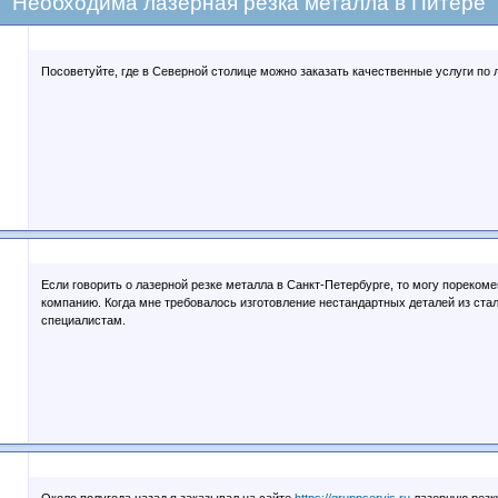
Необходима лазерная резка металла в Питере
Посоветуйте, где в Северной столице можно заказать качественные услуги по 
Если говорить о лазерной резке металла в Санкт-Петербурге, то могу пореком
компанию. Когда мне требовалось изготовление нестандартных деталей из стал
специалистам.
Около полугода назад я заказывал на сайте
https://gruppservis.ru
лазерную резк