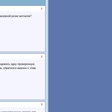
1
лазерной резке металла?
2
ендовать одну проверенную
и, обратился именно к этим
3
у металлических листов для