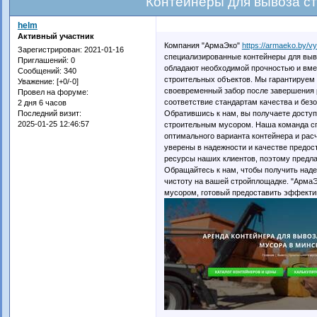
Контейнеры для вывоза с
helm
Активный участник
Компания "АрмаЭко"
https://armaeko.by/v
Зарегистрирован
: 2021-01-16
специализированные контейнеры для выво
Приглашений:
0
обладают необходимой прочностью и вме
Сообщений:
340
строительных объектов. Мы гарантируем 
Уважение:
[+0/-0]
своевременный забор после завершения 
Провел на форуме:
соответствие стандартам качества и без
2 дня 6 часов
Обратившись к нам, вы получаете досту
Последний визит:
2025-01-25 12:46:57
строительным мусором. Наша команда спе
оптимального варианта контейнера и рас
уверены в надежности и качестве предос
ресурсы наших клиентов, поэтому предл
Обращайтесь к нам, чтобы получить над
чистоту на вашей стройплощадке. "Арма
мусором, готовый предоставить эффекти