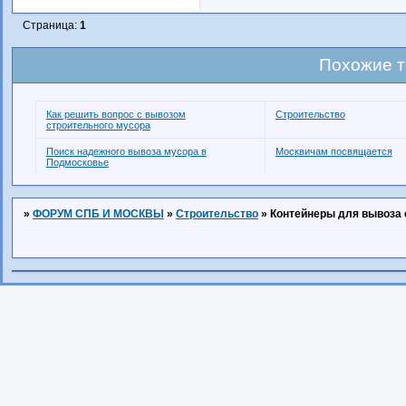
Страница:
1
Похожие 
Как решить вопрос с вывозом
Строительство
строительного мусора
Поиск надежного вывоза мусора в
Москвичам посвящается
Подмосковье
»
ФОРУМ СПБ И МОСКВЫ
»
Строительство
»
Контейнеры для вывоза 