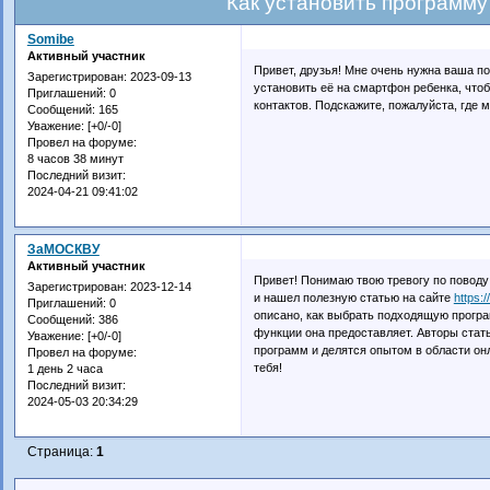
Как установить программ
Somibe
Активный участник
Привет, друзья! Мне очень нужна ваша 
Зарегистрирован
: 2023-09-13
установить её на смартфон ребенка, чтоб
Приглашений:
0
контактов. Подскажите, пожалуйста, где 
Сообщений:
165
Уважение:
[+0/-0]
Провел на форуме:
8 часов 38 минут
Последний визит:
2024-04-21 09:41:02
ЗаМОСКВУ
Активный участник
Привет! Понимаю твою тревогу по поводу
Зарегистрирован
: 2023-12-14
и нашел полезную статью на сайте
https:
Приглашений:
0
описано, как выбрать подходящую програ
Сообщений:
386
функции она предоставляет. Авторы стат
Уважение:
[+0/-0]
программ и делятся опытом в области он
Провел на форуме:
тебя!
1 день 2 часа
Последний визит:
2024-05-03 20:34:29
Страница:
1