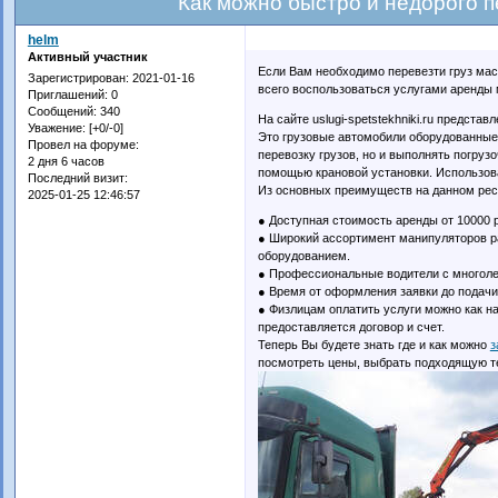
Как можно быстро и недорого п
helm
Активный участник
Если Вам необходимо перевезти груз масс
Зарегистрирован
: 2021-01-16
всего воспользоваться услугами аренды 
Приглашений:
0
Сообщений:
340
На сайте uslugi-spetstekhniki.ru предст
Уважение:
[+0/-0]
Это грузовые автомобили оборудованные
Провел на форуме:
перевозку грузов, но и выполнять погруз
2 дня 6 часов
помощью крановой установки. Использова
Последний визит:
Из основных преимуществ на данном рес
2025-01-25 12:46:57
● Доступная стоимость аренды от 10000 р.
● Широкий ассортимент манипуляторов р
оборудованием.
● Профессиональные водители с многоле
● Время от оформления заявки до подачи 
● Физлицам оплатить услуги можно как на
предоставляется договор и счет.
Теперь Вы будете знать где и как можно
з
посмотреть цены, выбрать подходящую те